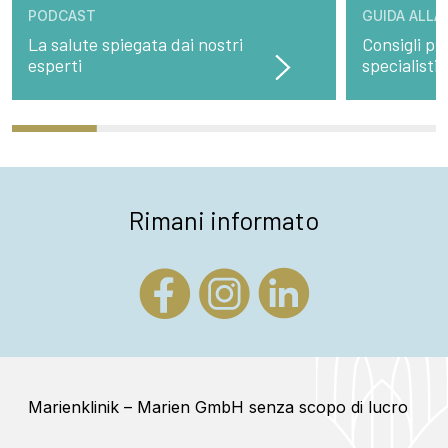
PODCAST
GUIDA ALLA
La salute spiegata dai nostri
Consigli pre
esperti
specialisti
Rimani informato
Marienklinik – Marien GmbH senza scopo di lucro