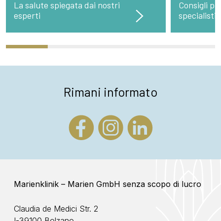
La salute spiegata dai nostri
Consigli pre
esperti
specialisti
Rimani informato
Marienklinik – Marien GmbH senza scopo di lucro
Claudia de Medici Str. 2
I-39100 Bolzano