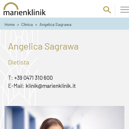
Passa al contenuto principale
Home
>
Clinica
>
Angelica Sagrawa
Angelica Sagrawa
Dietista
T:
+39 0471 310 600
E-Mail:
klinik@marienklinik.it