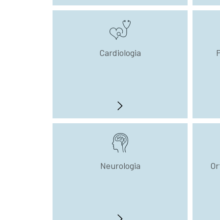
Cardiologia
P
Neurologia
Or