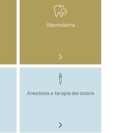
Odontoiatria
Anestesia e terapia del dolore