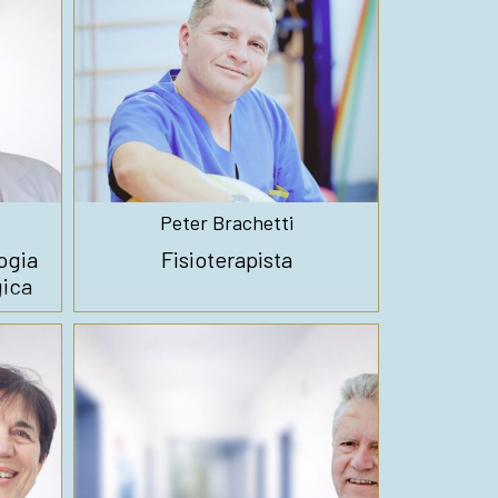
Peter Brachetti
ogia
Fisioterapista
gica