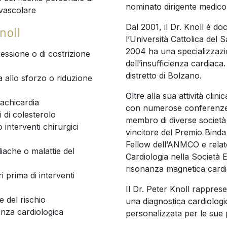
nominato dirigente medico 
ovascolare
Dal 2001, il Dr. Knoll è do
noll
l’Università Cattolica del
2004 ha una specializzazi
essione o di costrizione
dell’insufficienza cardiaca.
distretto di Bolzano.
a allo sforzo o riduzione
Oltre alla sua attività clini
tachicardia
con numerose conferenze e 
i di colesterolo
membro di diverse società s
 interventi chirurgici
vincitore del Premio Binda
Fellow dell’ANMCO e relato
iache o malattie del
Cardiologia nella Società E
risonanza magnetica cardi
 prima di interventi
Il Dr. Peter Knoll rappre
 del rischio
una diagnostica cardiolog
enza cardiologica
personalizzata per le sue p