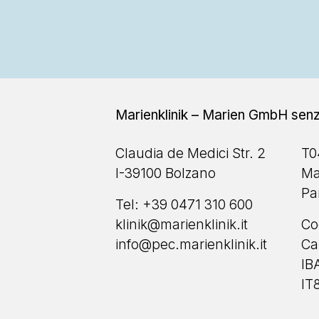
Marienklinik – Marien GmbH senz
Claudia de Medici Str. 2
T0
I-39100 Bolzano
Ma
Pa
Tel:
+39 0471 310 600
klinik@marienklinik.it
Co
info@pec.marienklinik.it
Ca
IB
IT