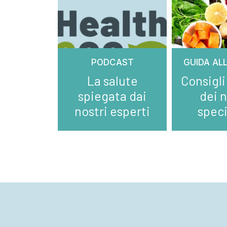
PODCAST
GUIDA AL
La salute
Consigli
spiegata dai
dei n
nostri esperti
speci