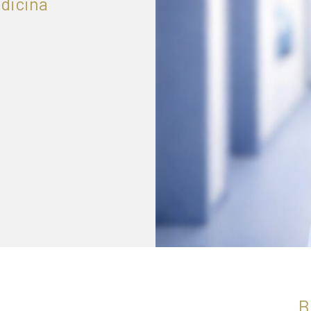
edicina
B