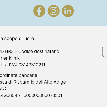
a scopo di lucro
4ZHR3 – Codice destinatario
rienklinik
rtita IVA: 03143310211
ordinate bancarie:
ssa di Risparmio dell’Alto Adige
AN:
84G0604511600000000073501