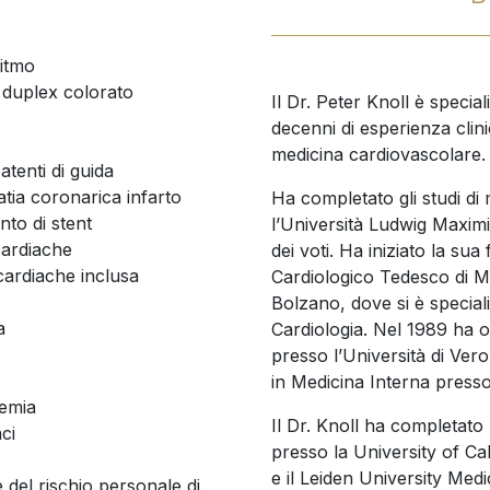
ritmo
duplex colorato
Il Dr. Peter Knoll è specia
decenni di esperienza clini
medicina cardiovascolare.
atenti di guida
tia coronarica infarto
Ha completato gli studi di
nto di stent
l’Università Ludwig Maxim
 cardiache
dei voti. Ha iniziato la su
cardiache inclusa
Cardiologico Tedesco di Mo
Bolzano, dove si è special
a
Cardiologia. Nel 1989 ha ott
presso l’Università di Veron
in Medicina Interna presso 
lemia
Il Dr. Knoll ha completato 
ci
presso la University of Ca
e il Leiden University Medi
 del rischio personale di