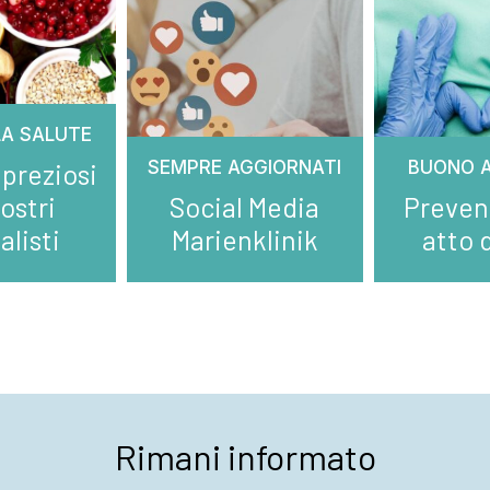
LA SALUTE
SEMPRE AGGIORNATI
BUONO A
 preziosi
ostri
Social Media
Preven
alisti
Marienklinik
atto 
Rimani informato