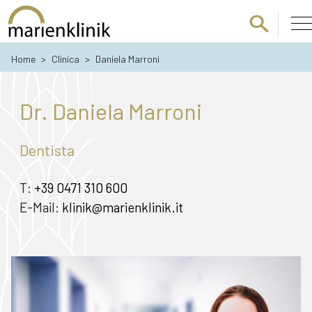
Passa al contenuto principale
Home
>
Clinica
>
Daniela Marroni
Dr. Daniela Marroni
Dentista
T:
+39 0471 310 600
E-Mail:
klinik@marienklinik.it