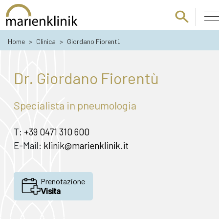
Passa al contenuto principale
Home
>
Clinica
>
Giordano Fiorentù
Dr. Giordano Fiorentù
Specialista in pneumologia
T:
+39 0471 310 600
E-Mail:
klinik@marienklinik.it
Prenotazione
Visita