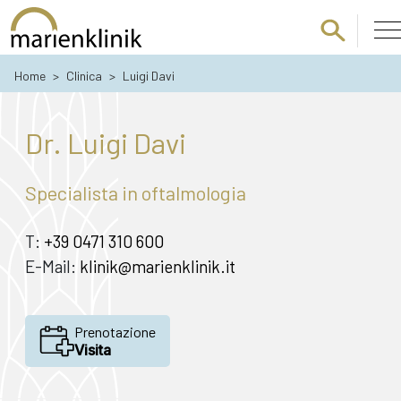
Passa al contenuto principale
Home
>
Clinica
>
Luigi Davi
Dr. Luigi Davi
Specialista in oftalmologia
T:
+39 0471 310 600
E-Mail:
klinik@marienklinik.it
Prenotazione
Visita