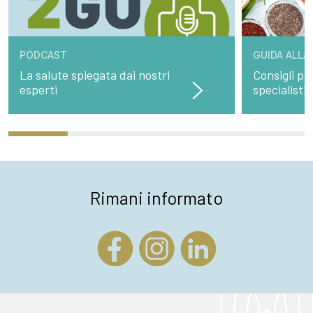
PODCAST
GUIDA ALLA
La salute spiegata dai nostri
Consigli pre
esperti
specialisti
Rimani informato