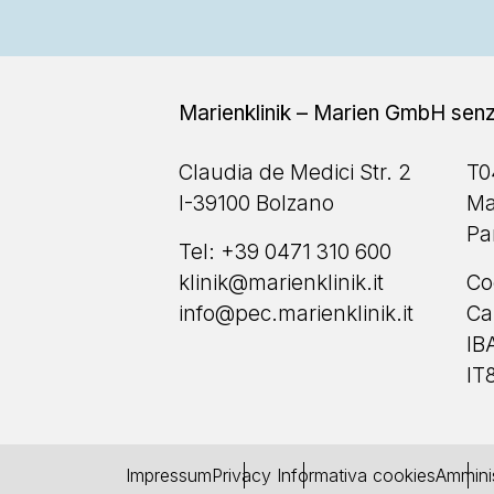
Marienklinik – Marien GmbH senz
Claudia de Medici Str. 2
T0
I-39100 Bolzano
Ma
Pa
Tel:
+39 0471 310 600
klinik@marienklinik.it
Co
info@pec.marienklinik.it
Ca
IB
IT
Impressum
Privacy
Informativa cookies
Amminis