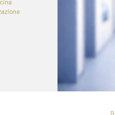
icina
zzazione
B