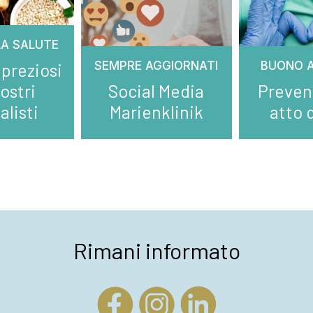
LA SALUTE
SEMPRE AGGIORNATI
BUONO A
 preziosi
ostri
Social Media
Preven
alisti
Marienklinik
atto 
Rimani informato