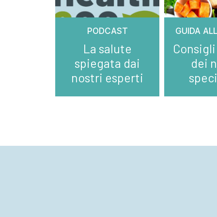
PODCAST
GUIDA AL
La salute
Consigli
spiegata dai
dei n
nostri esperti
speci