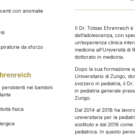
scenti con anomalie
Il Dr. Tobias Ehrenreich è 
nti
dell’adolescenza, con spec
un’esperienza clinica inter
spiratorie da sforzo
medicina all’Università di
dottorato in medicina.
Dopo la sua formazione spe
Ehrenreich
Universitario di Zurigo, dov
svizzero in pediatria, il 
 o persistenti nei bambini
in pediatria generale press
ilante
Zurigo.
vità fisica
Dal 2014 al 2018 ha lavorat
universitaria per la pediat
llergica
sostituto e dal 2016 come
pediatrica. In questo perio