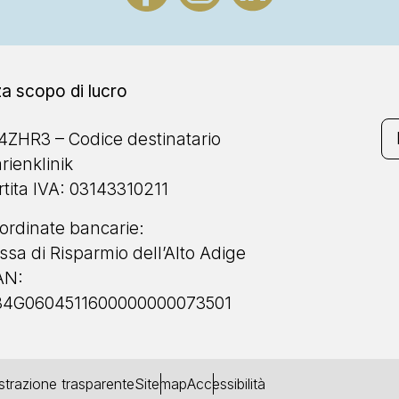
a scopo di lucro
4ZHR3 – Codice destinatario
rienklinik
rtita IVA: 03143310211
ordinate bancarie:
ssa di Risparmio dell’Alto Adige
AN:
84G0604511600000000073501
trazione trasparente
Sitemap
Accessibilità