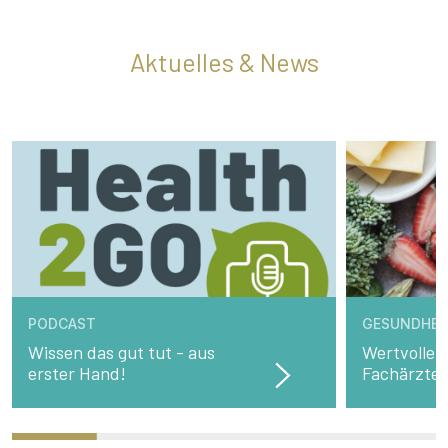
Aktuelles & News
PODCAST
GESUNDHEI
Wissen das gut tut - aus
Wertvolle 
erster Hand!
Fachärzte