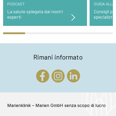
PODCAST
GUIDA ALLA
La salute spiegata dai nostri
Consigli pre
esperti
specialisti
Rimani informato
Marienklinik – Marien GmbH senza scopo di lucro