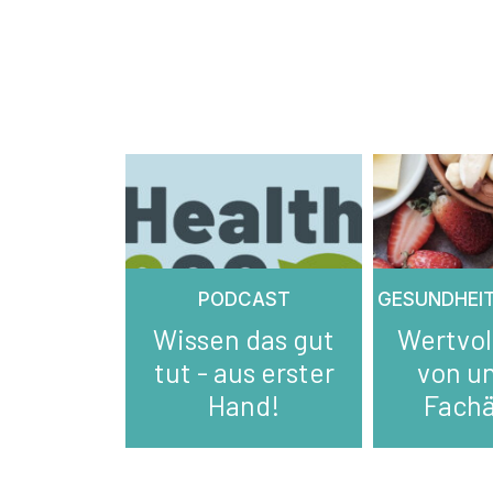
PODCAST
GESUNDHEI
Wissen das gut
Wertvol
tut - aus erster
von u
Hand!
Fachä