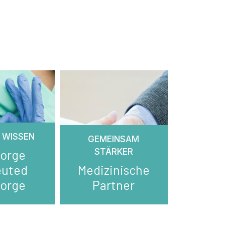
 WISSEN
GEMEINSAM
STÄRKER
sorge
euted
Medizinische
sorge
Partner