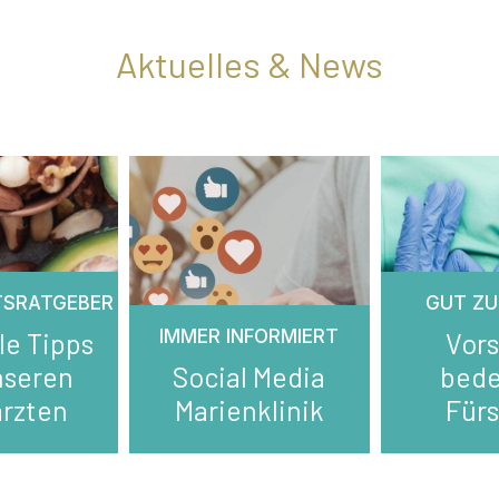
Aktuelles & News
TSRATGEBER
GUT ZU
IMMER INFORMIERT
le Tipps
Vor
nseren
Social Media
bed
rzten
Marienklinik
Für