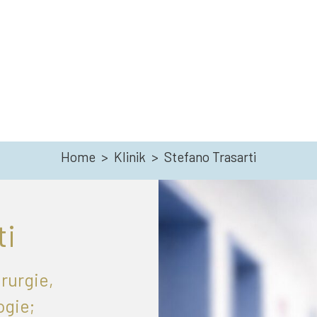
Home
>
Klinik
>
Stefano Trasarti
ti
irurgie,
ogie;