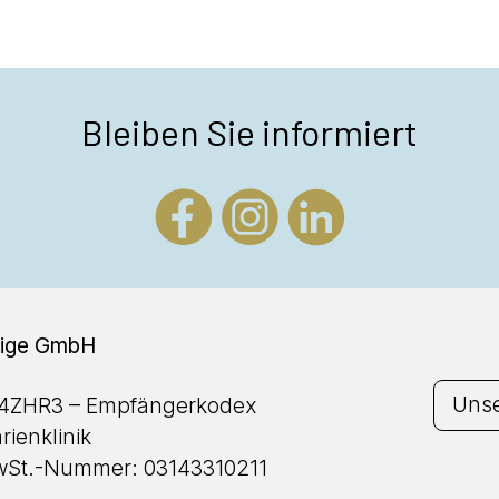
Bleiben Sie informiert
tzige GmbH
Unse
4ZHR3 – Empfängerkodex
rienklinik
St.-Nummer: 03143310211