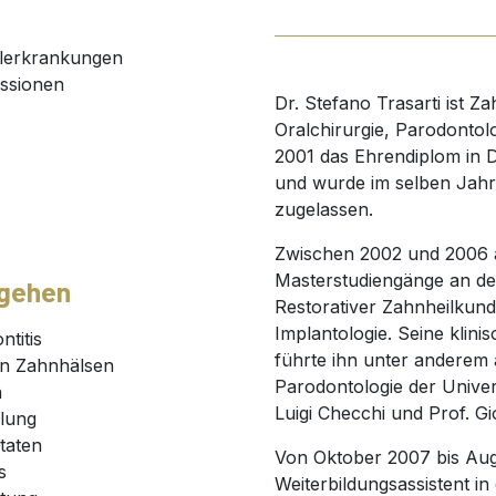
lerkrankungen
essionen
Dr. Stefano Trasarti ist Z
Oralchirurgie, Parodontolo
2001 das Ehrendiplom in De
und wurde im selben Jahr
zugelassen.
Zwischen 2002 und 2006 ab
Masterstudiengänge an der
 gehen
Restorativer Zahnheilkun
Implantologie. Seine klini
titis
führte ihn unter anderem 
en Zahnhälsen
Parodontologie der Univer
n
Luigi Checchi und Prof. Gi
dlung
taten
Von Oktober 2007 bis Augu
s
Weiterbildungsassistent i