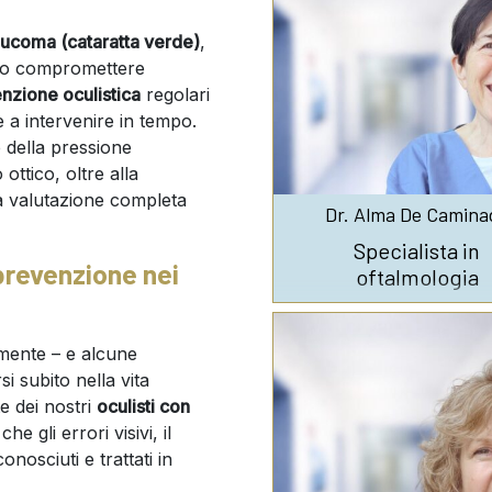
aucoma (cataratta verde)
,
no compromettere
nzione oculistica
regolari
e a intervenire in tempo.
 della pressione
ottico, oltre alla
a valutazione completa
Dr. Alma De Camina
Specialista in
prevenzione nei
oftalmologia
emente – e alcune
 subito nella vita
e dei nostri
oculisti con
he gli errori visivi, il
nosciuti e trattati in