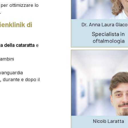
per ottimizzare lo
.
enklinik di
Dr. Anna Laura Giac
Specialista in
oftalmologia
ia della cataratta
e
bambini
avanguardia
 durante e dopo il
Nicolò Laratta