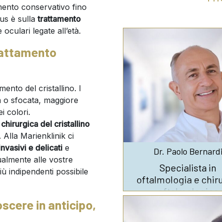
amento conservativo fino
us è sulla
trattamento
oculari legate all’età.
rattamento
ento del cristallino. I
a o sfocata, maggiore
i colori.
chirurgica del cristallino
. Alla Marienklinik ci
invasivi e delicati
e
Dr. Paolo Bernard
ualmente alle vostre
Specialista in
più indipendenti possibile
oftalmologia e chir
oftalmologica
oscere in anticipo,