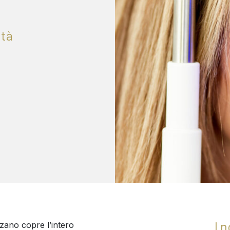
età
I n
lzano copre l’intero