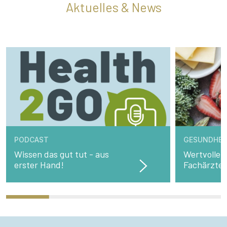
Aktuelles & News
PODCAST
GESUNDHEI
Wissen das gut tut - aus
Wertvolle 
erster Hand!
Fachärzte