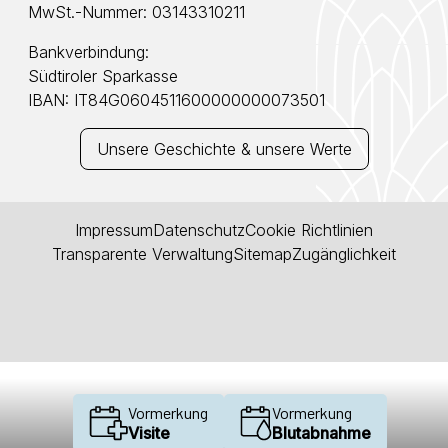
MwSt.-Nummer: 03143310211
Bankverbindung:
Südtiroler Sparkasse
IBAN: IT84G0604511600000000073501
Unsere Geschichte & unsere Werte
Impressum
Datenschutz
Cookie Richtlinien
Transparente Verwaltung
Sitemap
Zugänglichkeit
Vormerkung
Vormerkung
Visite
Blutabnahme