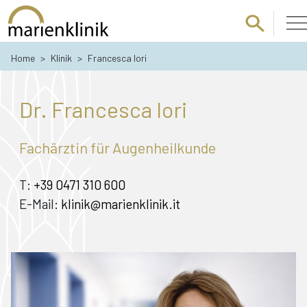
Zum Hauptinhalt springen
Home
>
Klinik
>
Francesca Iori
Dr. Francesca Iori
Fachärztin für Augenheilkunde
T:
+39 0471 310 600
E-Mail:
klinik@marienklinik.it