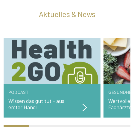
Aktuelles & News
PODCAST
GESUNDHEI
Wissen das gut tut - aus
Wertvolle 
erster Hand!
Fachärzte