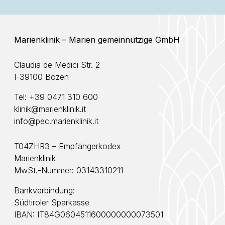
Marienklinik – Marien gemeinnützige GmbH
Claudia de Medici Str. 2
I-39100 Bozen
Tel:
+39 0471 310 600
klinik@marienklinik.it
info@pec.marienklinik.it
T04ZHR3 – Empfängerkodex
Marienklinik
MwSt.-Nummer: 03143310211
Bankverbindung:
Südtiroler Sparkasse
IBAN: IT84G0604511600000000073501