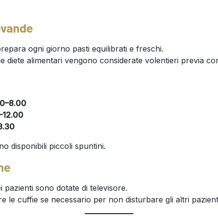
evande
epara ogni giorno pasti equilibrati e freschi.
 le diete alimentari vengono considerate volentieri previa c
00–8.00
–12.00
8.30
 disponibili piccoli spuntini.
one
 pazienti sono dotate di televisore.
are le cuffie se necessario per non disturbare gli altri pazient