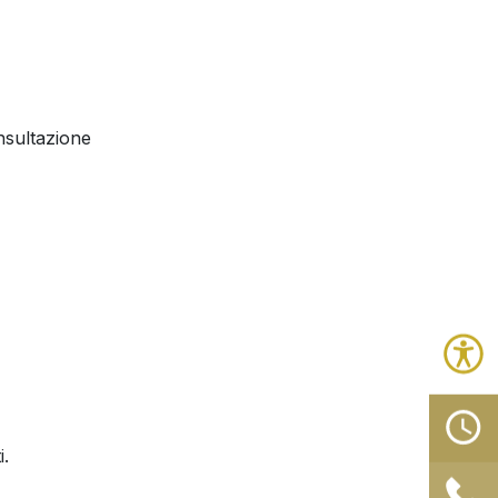
onsultazione
i.