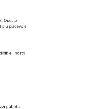
 Z. Queste
l più piacevole
inik e i nostri
zzi pubblici.