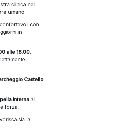
stra clinica nel
lore umano.
 confortevoli con
ggiorni in
00 alle 18.00
.
direttamente
archeggio Castello
pella interna
al
 e forza.
orisca sia la