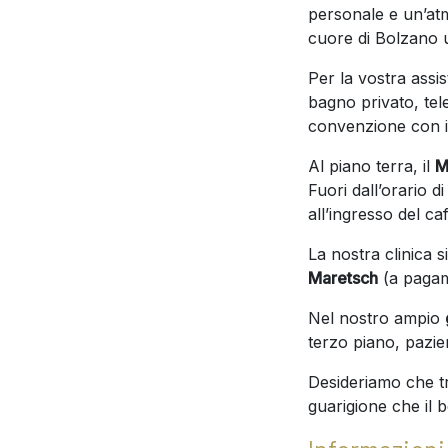
personale e un’atmo
cuore di Bolzano 
Per la vostra assi
bagno privato, tel
convenzione con il
Al piano terra, il
M
Fuori dall’orario d
all’ingresso del ca
La nostra clinica 
Maretsch
(a pagam
Nel nostro ampio
terzo piano, pazien
Desideriamo che tr
guarigione che il 