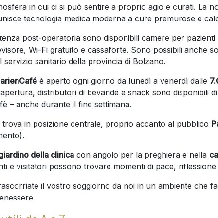
sfera in cui ci si può sentire a proprio agio e curati. La no
unisce tecnologia medica moderna a cure premurose e ca
stenza post-operatoria sono disponibili camere per pazienti
evisore, Wi-Fi gratuito e cassaforte. Sono possibili anche so
 servizio sanitario della provincia di Bolzano.
arienCafé
è aperto ogni giorno da lunedì a venerdì dalle
7.
i apertura, distributori di bevande e snack sono disponibili 
ffè – anche durante il fine settimana.
si trova in posizione centrale, proprio accanto al pubblico
P
ento).
giardino della clinica
con angolo per la preghiera e nella
ca
ti e visitatori possono trovare momenti di pace, riflessione
ascorriate il vostro soggiorno da noi in un ambiente che fav
benessere.