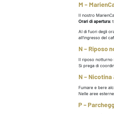
M – MarienC
Il nostro MarienCa
Orari di apertura:
t
Al di fuori degli o
all’ingresso del ca
N – Riposo n
Il riposo notturno 
Si prega di coordin
N – Nicotina
Fumare e bere alcoli
Nelle aree esterne
P – Parchegg