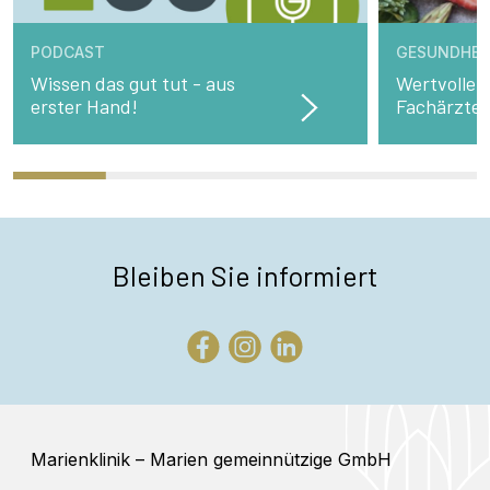
PODCAST
GESUNDHEI
Wissen das gut tut - aus
Wertvolle 
erster Hand!
Fachärzte
Bleiben Sie informiert
Marienklinik – Marien gemeinnützige GmbH