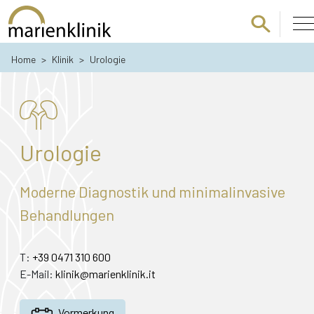
Zum Hauptinhalt springen
Home
>
Klinik
>
Urologie
Urologie
Moderne Diagnostik und minimalinvasive
Behandlungen
T:
+39 0471 310 600
E-Mail:
klinik@marienklinik.it
Vormerkung