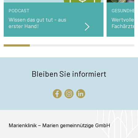
PODCAST
GESUNDHEI
Wissen das gut tut - aus
Wertvolle 
erster Hand!
Fachärzte
Bleiben Sie informiert
Marienklinik – Marien gemeinnützige GmbH