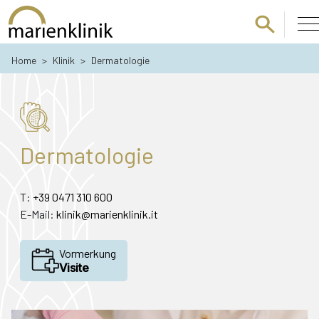
Zum Hauptinhalt springen
Home
>
Klinik
>
Dermatologie
Dermatologie
T:
+39 0471 310 600
E-Mail:
klinik@marienklinik.it
Vormerkung
Visite