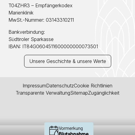
T04ZHR3 – Empfängerkodex
Marienklinik
MwSt.-Nummer: 03143310211
Bankverbindung:
Südtiroler Sparkasse
IBAN: IT84G0604511600000000073501
Unsere Geschichte & unsere Werte
Impressum
Datenschutz
Cookie Richtlinien
Transparente Verwaltung
Sitemap
Zugänglichkeit
Vormerkung
Blutabnahme