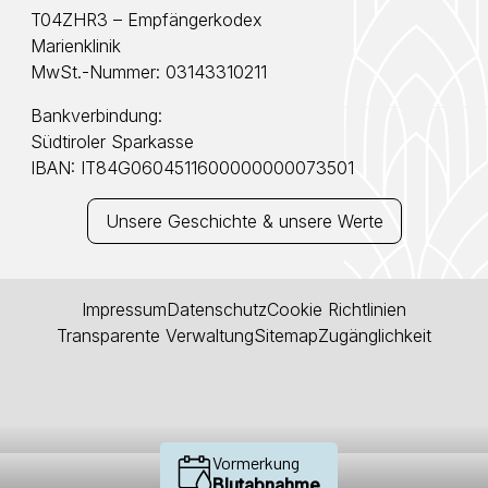
T04ZHR3 – Empfängerkodex
Marienklinik
MwSt.-Nummer: 03143310211
Bankverbindung:
Südtiroler Sparkasse
IBAN: IT84G0604511600000000073501
Unsere Geschichte & unsere Werte
Impressum
Datenschutz
Cookie Richtlinien
Transparente Verwaltung
Sitemap
Zugänglichkeit
Vormerkung
Blutabnahme