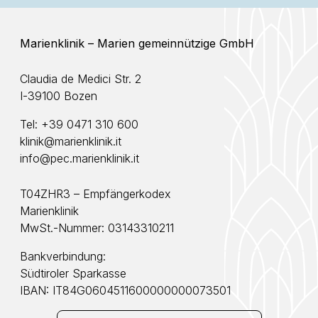
Marienklinik – Marien gemeinnützige GmbH
Claudia de Medici Str. 2
I-39100 Bozen
Tel:
+39 0471 310 600
klinik@marienklinik.it
info@pec.marienklinik.it
T04ZHR3 – Empfängerkodex
Marienklinik
MwSt.-Nummer: 03143310211
Bankverbindung:
Südtiroler Sparkasse
IBAN: IT84G0604511600000000073501