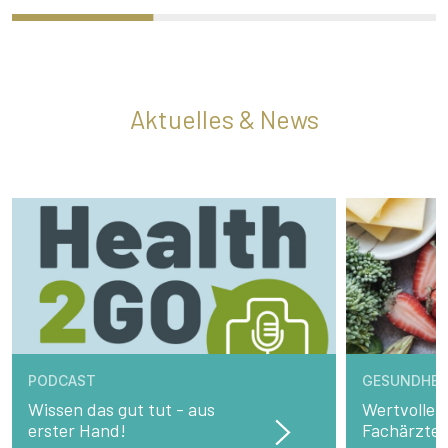
Aktuelles & News
PODCAST
GESUNDHEI
Wissen das gut tut - aus
Wertvolle 
erster Hand!
Fachärzte