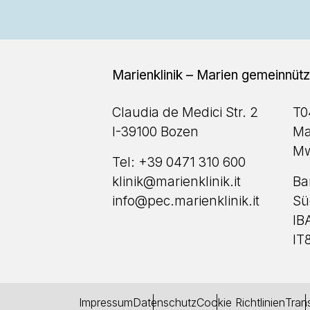
Marienklinik – Marien gemeinnü
Claudia de Medici Str. 2
T0
I-39100 Bozen
Ma
Mw
Tel:
+39 0471 310 600
klinik@marienklinik.it
Ba
info@pec.marienklinik.it
Sü
IB
IT
Impressum
Datenschutz
Cookie Richtlinien
Tran