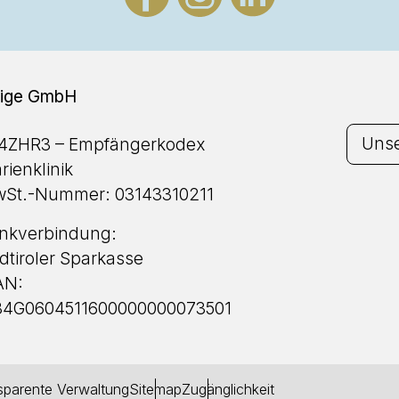
tzige GmbH
Unse
4ZHR3 – Empfängerkodex
rienklinik
St.-Nummer: 03143310211
nkverbindung:
dtiroler Sparkasse
AN:
84G0604511600000000073501
sparente Verwaltung
Sitemap
Zugänglichkeit