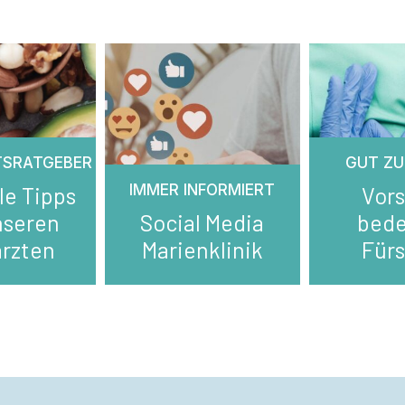
TSRATGEBER
GUT ZU
IMMER INFORMIERT
le Tipps
Vor
nseren
Social Media
bed
rzten
Marienklinik
Für