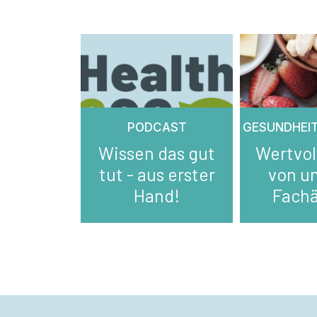
PODCAST
GESUNDHEI
Wissen das gut
Wertvol
tut - aus erster
von u
Hand!
Fachä