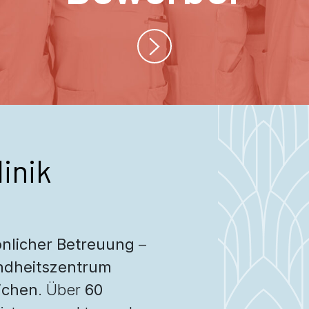
inik
nlicher Betreuung
–
dheitszentrum
ichen
. Über
60