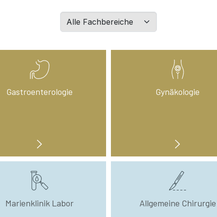
Filtern
Sie
Abteilungen
nach
Wahl:
Gastroenterologie
Gynäkologie
Marienklinik Labor
Allgemeine Chirurgie