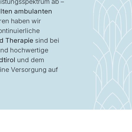
istungsspektrum ab –
elten ambulanten
ren haben wir
ntinuierliche
nd Therapie
sind bei
 und hochwertige
tirol
und dem
eine Versorgung auf