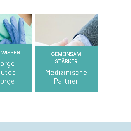
 WISSEN
GEMEINSAM
STÄRKER
sorge
euted
Medizinische
sorge
Partner