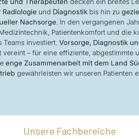
rzte und Therapeuten
decken ein breites Le
 Radiologie
und
Diagnostik
bis hin zu
gezi
dueller Nachsorge
. In den vergangenen Jah
edizintechnik, Patientenkomfort und die ko
 Teams investiert.
Vorsorge, Diagnostik u
 vereint – für eine effiziente, abgestimmte
ie
enge Zusammenarbeit mit dem Land Süd
trieb
gewährleisten wir unseren Patienten 
Unsere Fachbereiche