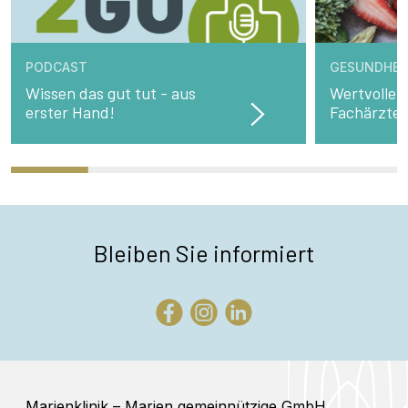
PODCAST
GESUNDHEI
Wissen das gut tut - aus
Wertvolle 
erster Hand!
Fachärzte
Bleiben Sie informiert
Marienklinik – Marien gemeinnützige GmbH