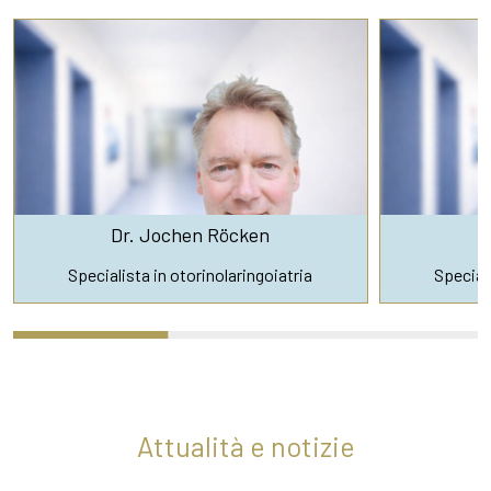
Dr. Jochen Röcken
D
Specialista in otorinolaringoiatria
Speciali
Attualità e notizie