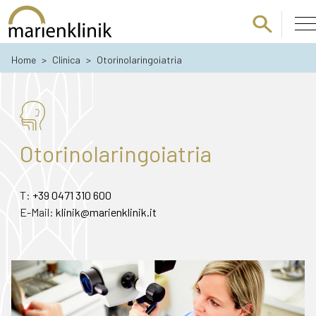
Passa al contenuto principale
Home
>
Clinica
>
Otorinolaringoiatria
Otorinolaringoiatria
T:
+39 0471 310 600
E-Mail:
klinik@marienklinik.it