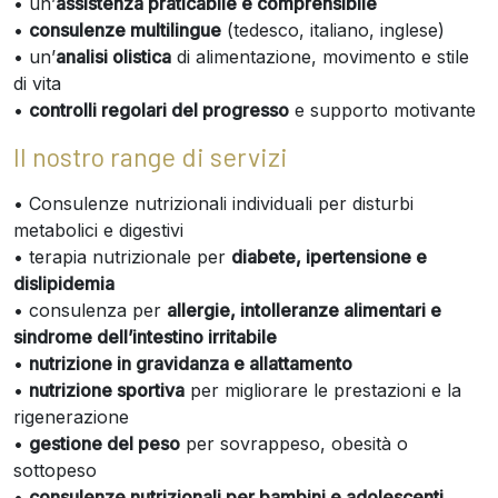
• un’
assistenza praticabile e comprensibile
•
consulenze multilingue
(tedesco, italiano, inglese)
• un’
analisi olistica
di alimentazione, movimento e stile
di vita
•
controlli regolari del progresso
e supporto motivante
Il nostro range di servizi
• Consulenze nutrizionali individuali per disturbi
metabolici e digestivi
• terapia nutrizionale per
diabete, ipertensione e
dislipidemia
• consulenza per
allergie, intolleranze alimentari e
sindrome dell’intestino irritabile
•
nutrizione in gravidanza e allattamento
•
nutrizione sportiva
per migliorare le prestazioni e la
rigenerazione
•
gestione del peso
per sovrappeso, obesità o
sottopeso
•
consulenze nutrizionali per bambini e adolescenti