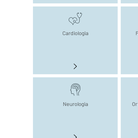
Cardiologia
P
Neurologia
Or