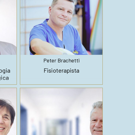
Peter Brachetti
ogia
Fisioterapista
gica