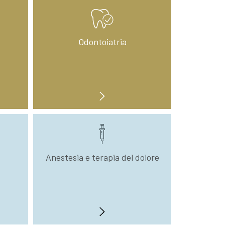
Odontoiatria
Anestesia e terapia del dolore