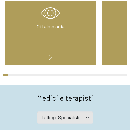
nach
Wahl:
Oftalmologia
G
Medici e terapisti
Abteilungen
filtern: