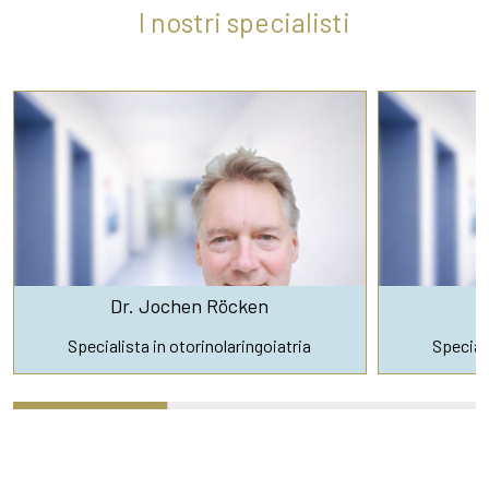
I nostri specialisti
Dr. Jochen Röcken
D
Specialista in otorinolaringoiatria
Speciali