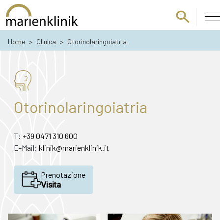
Passa al contenuto principale
Home
>
Clinica
>
Otorinolaringoiatria
Otorinolaringoiatria
T:
+39 0471 310 600
E-Mail:
klinik@marienklinik.it
Prenotazione
Visita