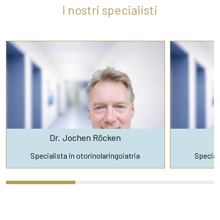
I nostri specialisti
Dr. Jochen Röcken
D
Specialista in otorinolaringoiatria
Speciali