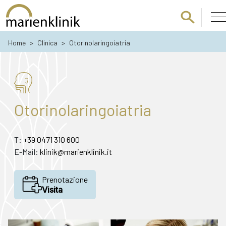
Passa al contenuto principale
Home
>
Clinica
>
Otorinolaringoiatria
Otorinolaringoiatria
T:
+39 0471 310 600
E-Mail:
klinik@marienklinik.it
Prenotazione
Visita