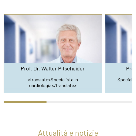
Prof. Dr. Walter Pitscheider
Prof
<translate>Specialista in
Specialis
cardiologia</translate>
Attualità e notizie