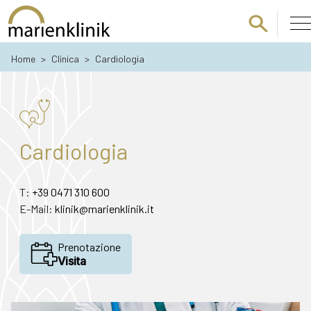
Passa al contenuto principale
Home
>
Clinica
>
Cardiologia
Cardiologia
T:
+39 0471 310 600
E-Mail:
klinik@marienklinik.it
Prenotazione
Visita