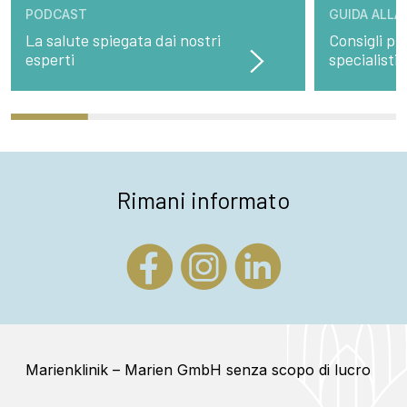
PODCAST
GUIDA ALLA
La salute spiegata dai nostri
Consigli pre
esperti
specialisti
Rimani informato
Marienklinik – Marien GmbH senza scopo di lucro