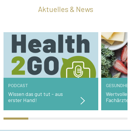
Aktuelles & News
PODCAST
GESUNDHEI
Wissen das gut tut - aus
Wertvolle 
erster Hand!
Fachärzte