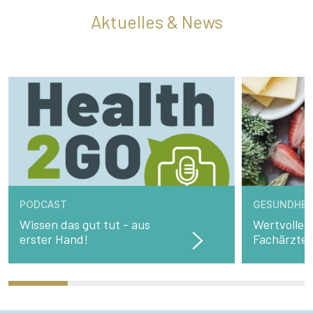
Aktuelles & News
PODCAST
GESUNDHEI
Wissen das gut tut - aus
Wertvolle 
erster Hand!
Fachärzte