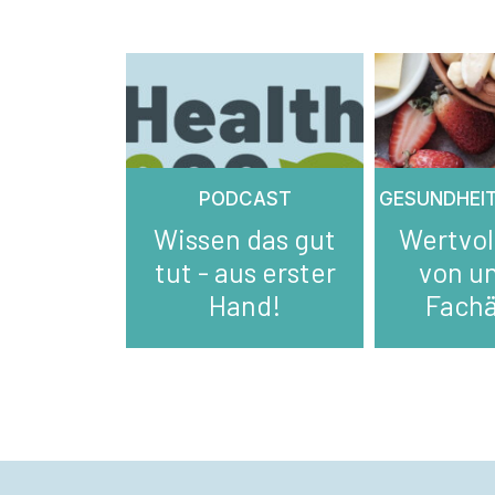
PODCAST
GESUNDHEI
Wissen das gut
Wertvol
tut - aus erster
von u
Hand!
Fachä