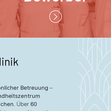
inik
nlicher Betreuung
–
dheitszentrum
ichen
. Über
60