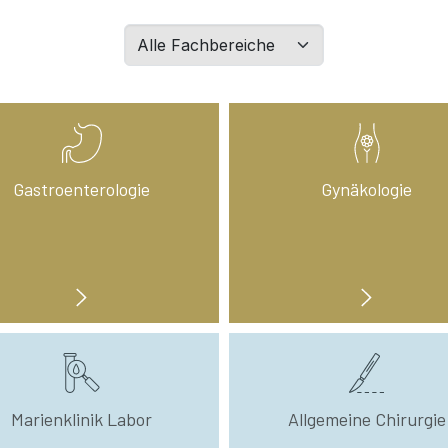
Filtern
Sie
Abteilungen
nach
Wahl:
Gastroenterologie
Gynäkologie
Marienklinik Labor
Allgemeine Chirurgie