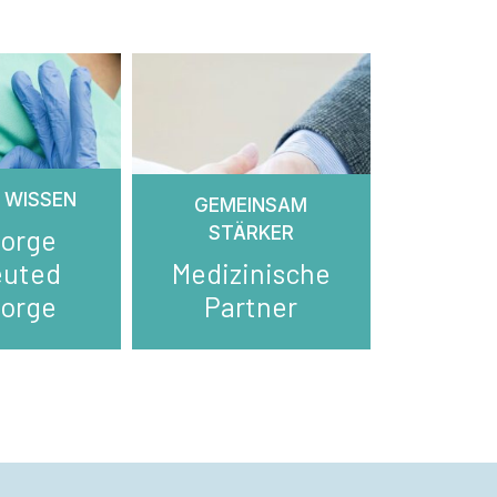
 WISSEN
GEMEINSAM
STÄRKER
sorge
euted
Medizinische
sorge
Partner