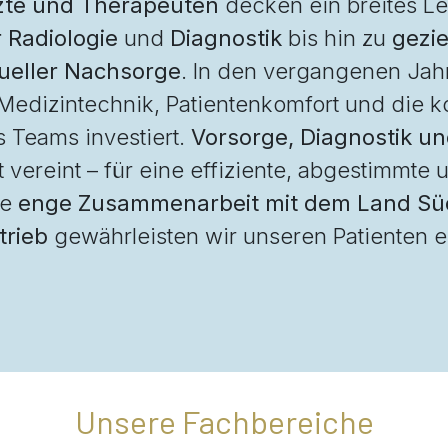
rzte und Therapeuten
decken ein breites Le
 Radiologie
und
Diagnostik
bis hin zu
gezi
dueller Nachsorge
. In den vergangenen Jah
edizintechnik, Patientenkomfort und die ko
 Teams investiert.
Vorsorge, Diagnostik u
 vereint – für eine effiziente, abgestimmte
ie
enge Zusammenarbeit mit dem Land Süd
trieb
gewährleisten wir unseren Patienten 
Unsere Fachbereiche