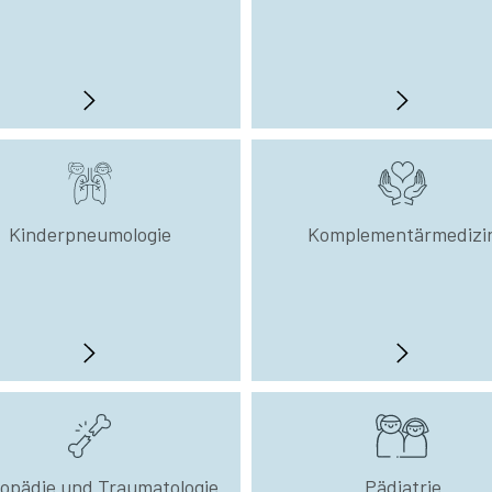
Kinderpneumologie
Komplementärmedizi
opädie und Traumatologie
Pädiatrie