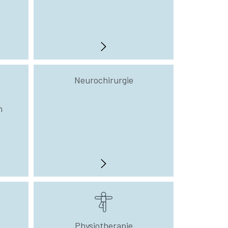
Neurochirurgie
n
Physiotherapie