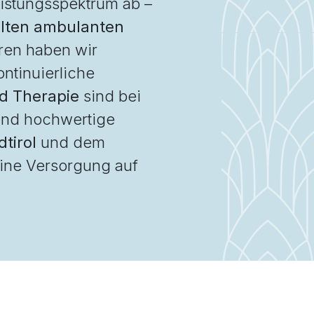
istungsspektrum ab –
elten ambulanten
ren haben wir
ntinuierliche
nd Therapie
sind bei
 und hochwertige
tirol
und dem
eine Versorgung auf