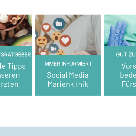
TSRATGEBER
GUT ZU
IMMER INFORMIERT
le Tipps
Vor
nseren
Social Media
bed
rzten
Marienklinik
Für