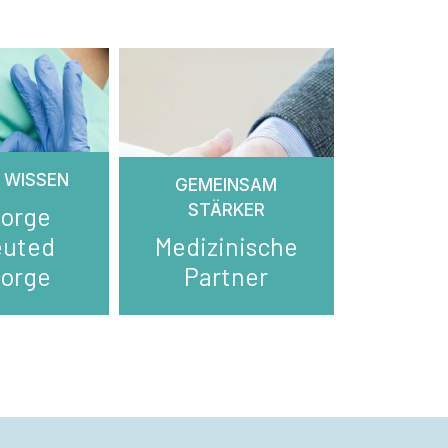
 WISSEN
GEMEINSAM
STÄRKER
sorge
euted
Medizinische
sorge
Partner