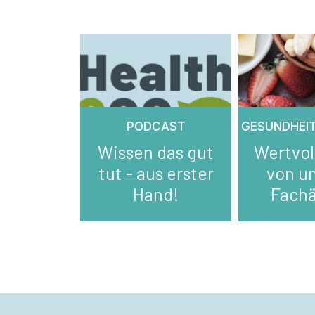
PODCAST
GESUNDHEI
Wissen das gut
Wertvol
tut - aus erster
von u
Hand!
Fachä