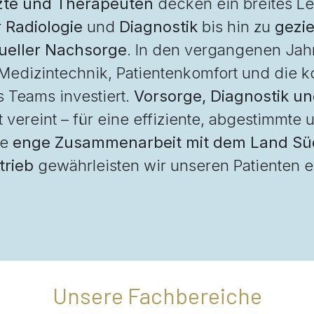
rzte und Therapeuten
decken ein breites Le
 Radiologie
und
Diagnostik
bis hin zu
gezi
dueller Nachsorge
. In den vergangenen Jah
edizintechnik, Patientenkomfort und die ko
 Teams investiert.
Vorsorge, Diagnostik u
 vereint – für eine effiziente, abgestimmte
ie
enge Zusammenarbeit mit dem Land Süd
trieb
gewährleisten wir unseren Patienten 
Unsere Fachbereiche