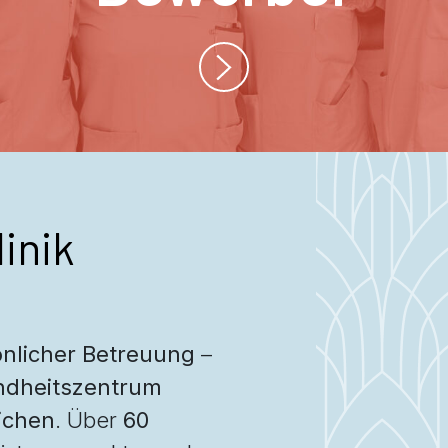
inik
nlicher Betreuung
–
dheitszentrum
ichen
. Über
60