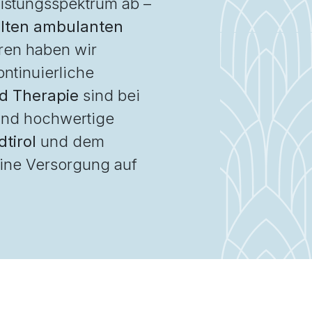
istungsspektrum ab –
elten ambulanten
ren haben wir
ntinuierliche
nd Therapie
sind bei
 und hochwertige
tirol
und dem
eine Versorgung auf