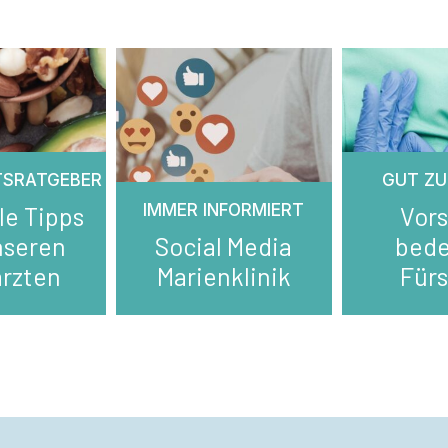
TSRATGEBER
GUT ZU
IMMER INFORMIERT
le Tipps
Vor
nseren
Social Media
bed
rzten
Marienklinik
Für