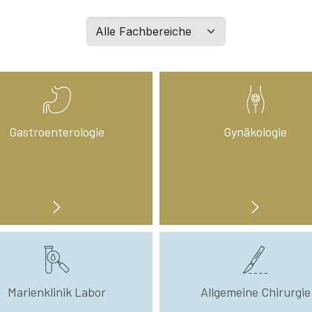
Filtern
Sie
Abteilungen
nach
Wahl:
Gastroenterologie
Gynäkologie
Marienklinik Labor
Allgemeine Chirurgie