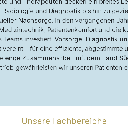
rzte und Therapeuten
decken ein breites Le
 Radiologie
und
Diagnostik
bis hin zu
gezi
dueller Nachsorge
. In den vergangenen Jah
edizintechnik, Patientenkomfort und die ko
 Teams investiert.
Vorsorge, Diagnostik u
 vereint – für eine effiziente, abgestimmte
ie
enge Zusammenarbeit mit dem Land Süd
trieb
gewährleisten wir unseren Patienten 
Unsere Fachbereiche