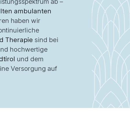
istungsspektrum ab –
elten ambulanten
ren haben wir
ntinuierliche
nd Therapie
sind bei
 und hochwertige
tirol
und dem
eine Versorgung auf