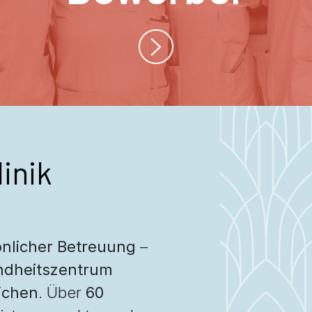
inik
nlicher Betreuung
–
dheitszentrum
ichen
. Über
60