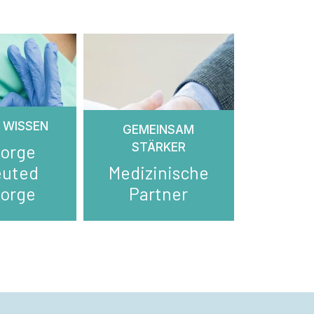
 WISSEN
GEMEINSAM
STÄRKER
sorge
euted
Medizinische
sorge
Partner