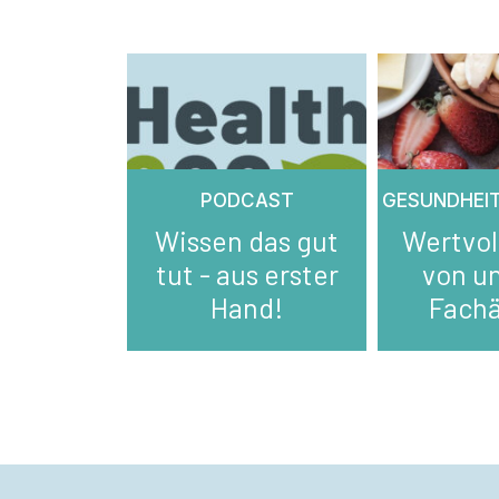
PODCAST
GESUNDHEI
Wissen das gut
Wertvol
tut - aus erster
von u
Hand!
Fachä