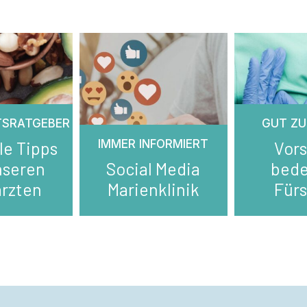
TSRATGEBER
GUT ZU
IMMER INFORMIERT
le Tipps
Vor
nseren
Social Media
bed
rzten
Marienklinik
Für