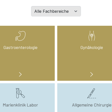
Filtern
Sie
Abteilungen
nach
Wahl:
Gastroenterologie
Gynäkologie
Marienklinik Labor
Allgemeine Chirurgie