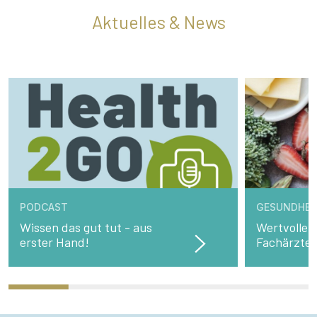
Aktuelles & News
PODCAST
GESUNDHEI
Wissen das gut tut - aus
Wertvolle 
erster Hand!
Fachärzte