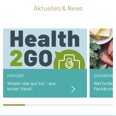
Aktuelles & News
PODCAST
GESUNDHEI
Wissen das gut tut - aus
Wertvolle 
erster Hand!
Fachärzte